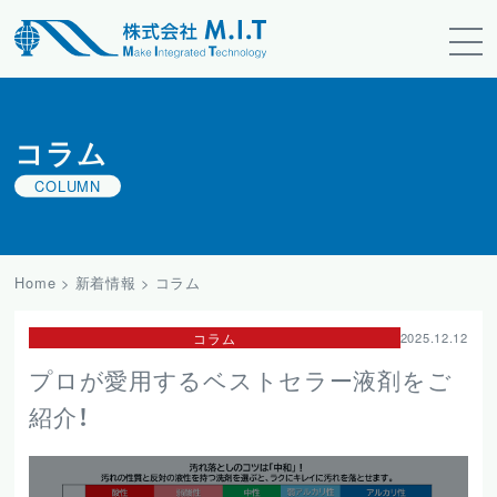
コラム
COLUMN
Home
>
新着情報
>
コラム
コラム
2025.12.12
プロが愛用するベストセラー液剤をご
紹介！