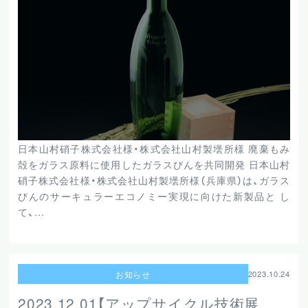
日本山村硝子株式会社様・株式会社山村製壜所様 廃棄もみ
殻をガラス原料に使用したガラスびんを共同開発 日本山村
硝子株式会社様・株式会社山村製壜所様（兵庫県）は、ガラス
びんのサーキュラーエコノミー実現に向けた新製品と し
て、…
お知らせ
2023.10.24
2023.12.01【アップサイクル技術展