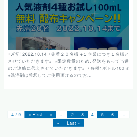
・〆切：2022.10.14 ・先着２０名様 ※１企業につき１名様と
させていただきます。 ※限定数量のため、発送をもって当選
のご連絡に代えさせていただきます。 ・各種1ボトル100㎖
※洗浄剤は希釈してご使用頂けるのでお…
4 / 9
« First
«
...
2
3
4
5
6
...
»
Last »